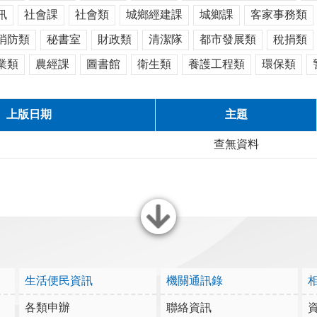
訊
社會課
社會類
城鄉經建課
城鄉課
客家事務類
消防類
秘書室
財政類
清潔隊
都市發展類
稅捐類
業類
農經課
圖書館
衛生類
養護工程類
環保類
上版日期
主題
查無資料
關閉
生活便民資訊
機關通訊錄
各類申辦
聯絡資訊