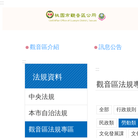
:::
跳到主要內容區塊
觀音區介紹
訊息公告
:::
:::
法規資料
觀音區法規
中央法規
全部
行政規則
本市自治法規
民政類
勞動類
觀音區法規專區
文化發展課
文