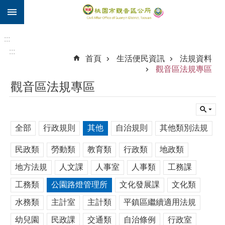
:::
跳到主要內容區塊
住
院
:::
補
:::
首頁
生活便民資訊
法規資料
助
觀音區法規專區
市
觀音區法規專區
民
卡
進
全部
行政規則
其他
自治規則
其他類別法規
階
搜
民政類
勞動類
教育類
行政類
地政類
尋
地方法規
人文課
人事室
人事類
工務課
工務類
公園路燈管理所
文化發展課
文化類
觀
水務類
主計室
主計類
平鎮區繼續適用法規
音
區
幼兒園
民政課
交通類
自治條例
行政室