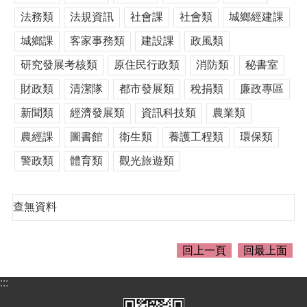
介
法務類
法規資訊
社會課
社會類
城鄉經建課
紹
城鄉課
客家事務類
建設課
政風類
訊
息
研究發展考核類
原住民行政類
消防類
秘書室
公
告
財政類
清潔隊
都市發展類
稅捐類
廉政專區
生
新聞類
經濟發展類
資訊科技類
農業類
活
農經課
圖書館
衛生類
養護工程類
環保類
便
民
警政類
體育類
觀光旅遊類
資
訊
查無資料
機
關
通
回上一頁
回最上面
訊
錄
:::
相