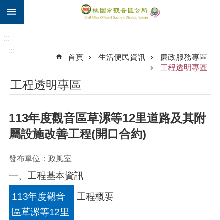
:::
跳到主要內容區塊
住
院
:::
補
:::
首頁
生活便民資訊
廉政服務專區
助
工程透明專區
市
工程透明專區
民
卡
113年度觀音區草漯等12里道路及其附
進
階
屬設施改善工程(開口合約)
搜
尋
發布單位：政風室
一、工程基本資訊
觀
113年度觀音
工程概要
音
區草漯等12里
區