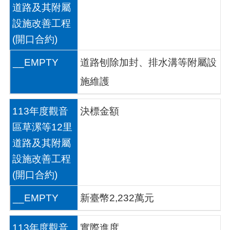
介
道路及其附屬
紹
設施改善工程
訊
(開口合約)
息
公
__EMPTY
道路刨除加封、排水溝等附屬設
告
施維護
生
活
便
113年度觀音
決標金額
民
區草漯等12里
資
訊
道路及其附屬
設施改善工程
機
關
(開口合約)
通
訊
__EMPTY
新臺幣2,232萬元
錄
相
113年度觀音
實際進度