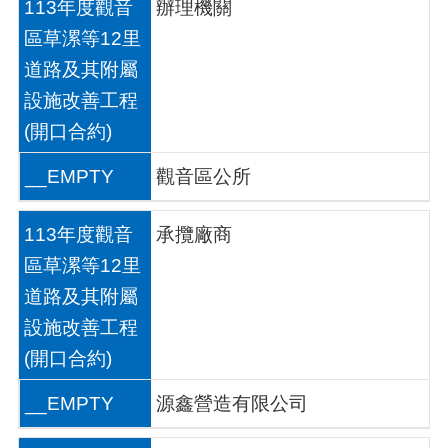
113年度觀音
辦理機關
網
站
區草漯等12里
資
道路及其附屬
料
開
設施改善工程
放
(開口合約)
宣
告
__EMPTY
觀音區公所
網
站
113年度觀音
承攬廠商
安
全
區草漯等12里
政
道路及其附屬
策
設施改善工程
(開口合約)
__EMPTY
源鑫營造有限公司