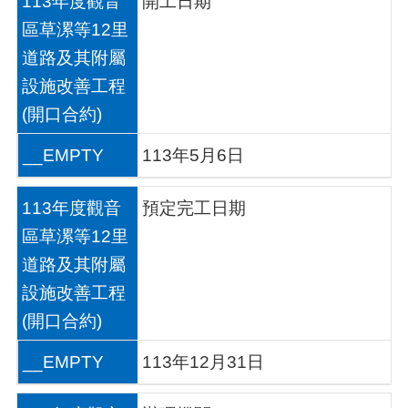
113年度觀音
開工日期
桃
區草漯等12里
園
道路及其附屬
市
政
設施改善工程
府
(開口合約)
E
n
__EMPTY
113年5月6日
g
l
i
113年度觀音
預定完工日期
s
h
區草漯等12里
道路及其附屬
隱
私
設施改善工程
權
(開口合約)
政
策
__EMPTY
113年12月31日
政
府