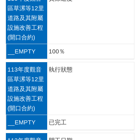
關
資
區草漯等12里
料
道路及其附屬
設施改善工程
回
首
(開口合約)
頁
__EMPTY
100％
網
站
導
113年度觀音
執行狀態
覽
區草漯等12里
市
道路及其附屬
政
信
設施改善工程
箱
(開口合約)
常
__EMPTY
已完工
見
問
答