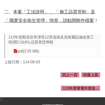
二、
本案「工法說明」 、
施工品質管制」及
「
職業安全衛生管理」情形，請點閱附件檔案
！
「
113年度觀音區草漯等12里道路及其附屬設施改善工
程(開口合約)-品質查證簡報
pdf(3.35 MB)
上版日期：114-06-03
回上一頁
回最上面
113年度發電年度促...
:::