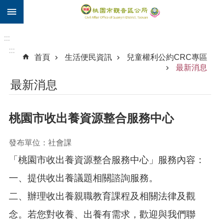
:::
跳到主要內容區塊
住
院
:::
補
:::
首頁
生活便民資訊
兒童權利公約CRC專區
助
最新消息
市
最新消息
民
卡
桃園市收出養資源整合服務中心
進
階
搜
發布單位：社會課
尋
「桃園市收出養資源整合服務中心」服務內容：
一、提供收出養議題相關諮詢服務。
觀
二、辦理收出養親職教育課程及相關法律及觀
音
區
念。若您對收養、出養有需求，歡迎與我們聯