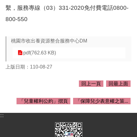
介
繫，服務專線（03）331-2020免付費電話0800-
紹
800-550
訊
息
公
告
桃園市收出養資源整合服務中心DM
生
pdf(762.63 KB)
活
便
上版日期：110-08-27
民
資
訊
回上一頁
回最上面
機
關
「兒童權利公約」摺頁
「保障兒少表意權之策...
通
訊
:::
錄
相