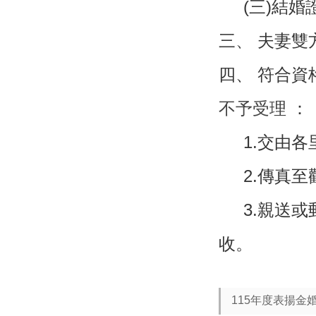
(三)
結婚
三
、
夫妻雙
四
、
符合資
不予受理
：
1.交由各
2.傳真至觀
3.親送或郵
收。
115年度表揚