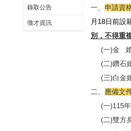
一、
申請資
錄取公告
月18日前設籍
徵才資訊
別，不得重
(一)金 婚
(二)鑽石婚
(三)白金婚
二、
應備文
(一)115
(二)
雙方