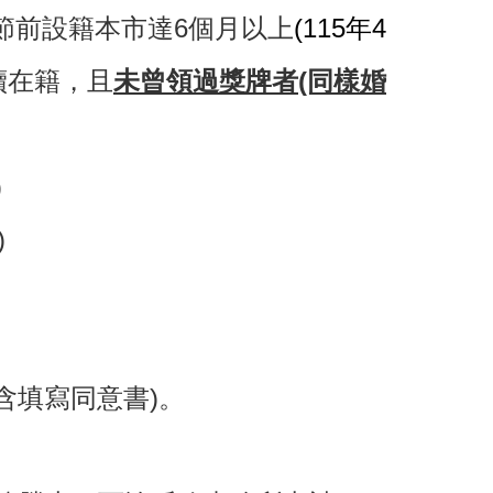
節前設籍本市達6個月以上
(115年4
續在籍，且
未曾領過獎牌者(同樣婚
)
)
含填寫同意書)。