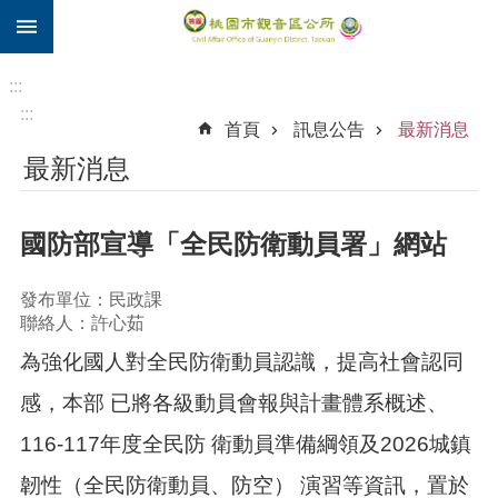
:::
跳到主要內容區塊
住
院
:::
補
:::
首頁
訊息公告
最新消息
助
最新消息
市
民
卡
國防部宣導「全民防衛動員署」網站
進
階
發布單位：民政課
搜
聯絡人：許心茹
尋
為強化國人對全民防衛動員認識，提高社會認同
感，本部 已將各級動員會報與計畫體系概述、
觀
116-117年度全民防 衛動員準備綱領及2026城鎮
音
區
韌性（全民防衛動員、防空） 演習等資訊，置於