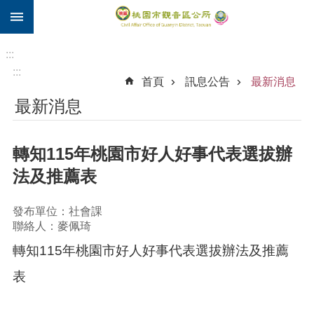
:::
跳到主要內容區塊
住
院
:::
補
:::
首頁
訊息公告
最新消息
助
最新消息
市
民
卡
轉知115年桃園市好人好事代表選拔辦
進
法及推薦表
階
搜
發布單位：社會課
尋
聯絡人：麥佩琦
轉知115年桃園市好人好事代表選拔辦法及推薦
觀
表
音
區