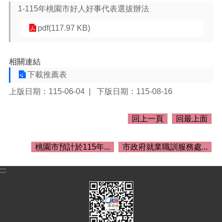
介
1-115年桃園市好人好事代表選拔辦法
紹
pdf(117.97 KB)
訊
息
公
相關連結
告
下載推薦表
生
上版日期：115-06-04
下版日期：115-08-16
活
便
民
回上一頁
回最上面
資
訊
桃園市預計於115年...
市政府就業職訓服務處...
機
關
:::
通
訊
錄
相