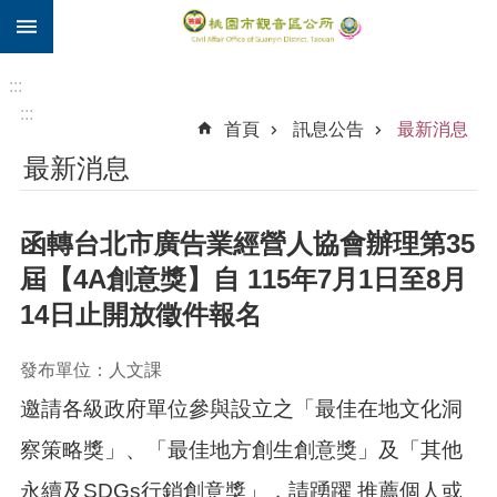
:::
跳到主要內容區塊
住
院
:::
補
:::
首頁
訊息公告
最新消息
助
最新消息
市
民
卡
函轉台北市廣告業經營人協會辦理第35
進
屆【4A創意獎】自 115年7月1日至8月
階
14日止開放徵件報名
搜
尋
發布單位：人文課
邀請各級政府單位參與設立之「最佳在地文化洞
觀
察策略獎」、「最佳地方創生創意獎」及「其他
音
區
永續及SDGs行銷創意獎」，請踴躍 推薦個人或