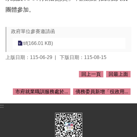
介
紹
團體參加。
訊
息
政府單位參賽邀請函
公
告
tif(166.01 KB)
生
活
上版日期：115-06-29
下版日期：115-08-15
便
民
回上一頁
回最上面
資
訊
市府就業職訓服務處於...
僑務委員新增「役政用...
機
關
:::
通
訊
錄
相