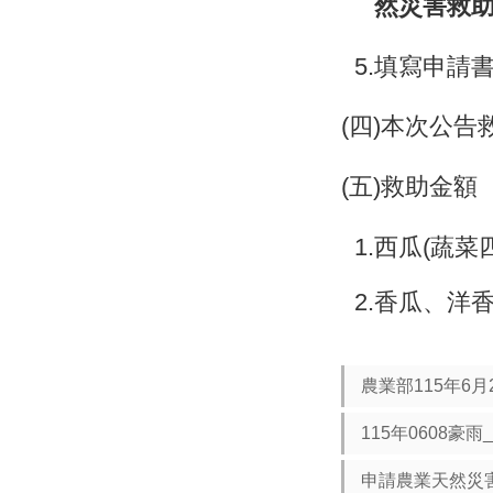
然災害救
5.
填寫申請書
(
四)本次公告
(
五)救助金額
1.
西瓜(蔬菜四
2.
香瓜、洋香
農業部115年6月2
115年0608豪
申請農業天然災