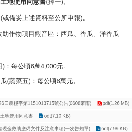
助土地使用同意書
(擇一)。
(或備妥上述資料至公所申報)。
救助作物項目觀音區：西瓜、香瓜、洋香瓜
)：每公頃6萬4,000元。
瓜(蔬菜五)：每公頃8萬元。
6日農糧字第1151013715號公告(0608豪雨)
pdf(1.26 MB)
雨_土地使用同意書
odt(7.10 KB)
害現金救助應備文件及注意事項(一次告知單)
odt(7.99 KB)