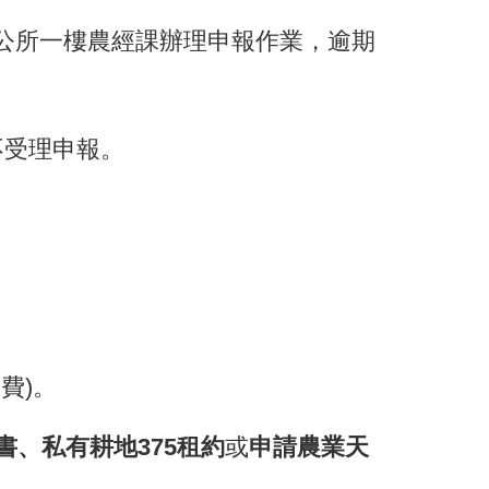
公所一樓農經課辦理申報作業，逾期
，不受理申報。
費)。
書、私有耕地375租約
或
申請農業天