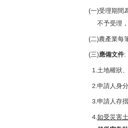
(
一)受理期間
不予受理
(
二)農產業每
(
三)
應備文件
:
1.
土地權狀、
2.
申請人身
3.
申請人存摺
4.
如受災害