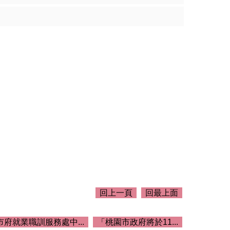
回上一頁
回最上面
市府就業職訓服務處中...
「桃園市政府將於11...