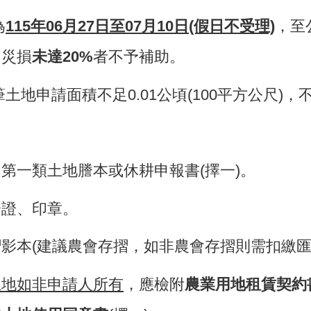
為
115年06月27日至07月10日(假日不受理)
，至
，災損
未達20%
者不予補助。
筆土地申請面積不足0.01公頃(100平方公尺)
第一類土地謄本或休耕申報書(擇一)。
分證、印章。
影本(建議農會存摺，如非農會存摺則需扣繳匯
土地如非申請人所有
，應檢附
農業用地租賃契約