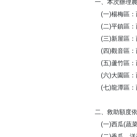
一、本次辦理
(一)楊梅區：
(二)平鎮區：
(三)新屋區：
(四)觀音區：
(五)蘆竹區：
(六)大園區：
(七)龍潭區：
二、救助額度
(一)西瓜(蔬菜
(二)香瓜、洋