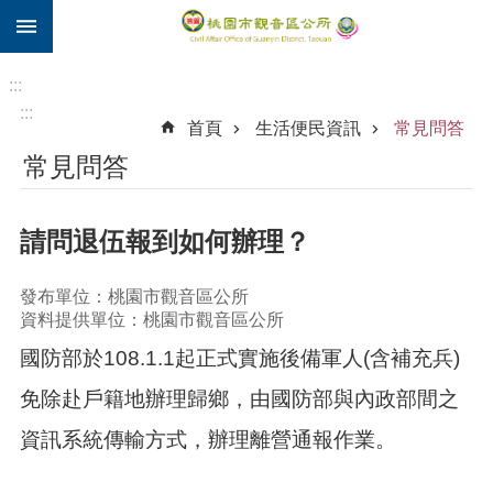
:::
跳到主要內容區塊
住
院
:::
補
:::
首頁
生活便民資訊
常見問答
助
常見問答
市
民
卡
請問退伍報到如何辦理？
進
階
發布單位：桃園市觀音區公所
搜
資料提供單位：桃園市觀音區公所
尋
國防部於108.1.1起正式實施後備軍人(含補充兵)
免除赴戶籍地辦理歸鄉，由國防部與內政部間之
觀
資訊系統傳輸方式，辦理離營通報作業。
音
區