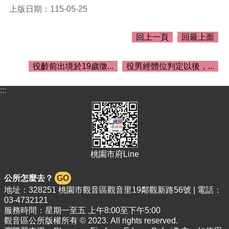
介
上版日期：115-05-25
紹
訊
回上一頁
回最上面
息
公
告
役齡前出境於19歲徵...
役男經體位判定以後，...
生
:::
活
便
民
資
訊
桃園市府Line
機
關
公所怎麼去？
GO
通
訊
地址：328251 桃園市觀音區觀音里19鄰觀新路56號 | 電話：
03-4732121
錄
服務時間：星期一至五 上午8:00至下午5:00
相
觀音區公所版權所有 © 2023. All rights reserved.