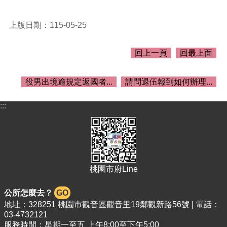
介
紹
上版日期：115-05-25
訊
息
回上一頁
回最上面
公
告
役男出境逾規定返國者...
請問退伍報到如何辦理...
生
活
便
:::
民
資
訊
機
關
桃園市府Line
通
訊
公所怎麼去？
GO
錄
地址：328251 桃園市觀音區觀音里19鄰觀新路56號 | 電話：
03-4732121
相
服務時間：星期一至五 上午8:00至下午5:00