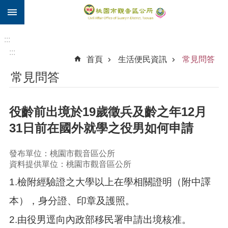
:::
跳到主要內容區塊
住
院
:::
補
:::
首頁
生活便民資訊
常見問答
助
常見問答
市
民
卡
役齡前出境於19歲徵兵及齡之年12月
進
31日前在國外就學之役男如何申請
階
搜
發布單位：桃園市觀音區公所
尋
資料提供單位：桃園市觀音區公所
1.檢附經驗證之大學以上在學相關證明（附中譯
觀
本），身分證、印章及護照。
音
2.由役男逕向內政部移民署申請出境核准。
區