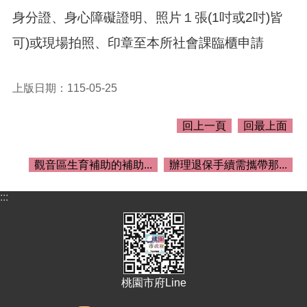
介
身分證、身心障礙證明、照片１張(1吋或2吋)皆
紹
可)或現場拍照、印章至本所社會課臨櫃申請
訊
息
公
告
上版日期：115-05-25
生
回上一頁
回最上面
活
便
民
觀音區生育補助的補助...
辦理退保手續需攜帶那...
資
訊
:::
機
關
通
訊
錄
桃園市府Line
相