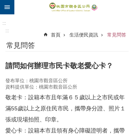
:::
跳到主要內容區塊
住
院
:::
補
:::
首頁
生活便民資訊
常見問答
助
常見問答
市
民
卡
請問如何辦理市民卡敬老愛心卡？
進
階
發布單位：桃園市觀音區公所
搜
資料提供單位：桃園市觀音區公所
尋
敬老卡：設籍本市且年滿６５歲以上之市民或年
滿55歲以上之原住民市民，攜帶身分證、照片１
觀
張或現場拍照、印章。
音
區
愛心卡：設籍本市且領有身心障礙證明者，攜帶