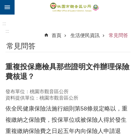
:::
跳到主要內容區塊
住
院
:::
補
:::
首頁
生活便民資訊
常見問答
助
常見問答
市
民
卡
重複投保應檢具那些證明文件辦理保險
進
費核退？
階
搜
發布單位：桃園市觀音區公所
尋
資料提供單位：桃園市觀音區公所
依全民健康保險法施行細則第58條規定略以，重
觀
複繳納之保險費，投保單位或被保險人得於發生
音
重複繳納保險費之日起五年內向保險人申請退
區