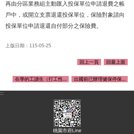
再由分區業務組主動匯入投保單位申請退費之帳
桃
園
戶中，或開立支票退還投保單位，保險對象請向
市
投保單位申請退還自付部分之保險費。
政
府
E
上版日期：115-05-25
n
g
l
回上一頁
回最上面
i
s
h
在學的工讀生（打工性...
出國前已辦理健保停保...
隱
:::
私
權
政
策
政
桃園市府Line
府