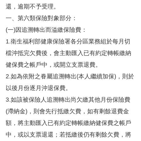
介
還，逾期不予受理。
紹
一、第六類保險對象部分：
訊
息
(一)因追溯轉出而溢繳保險費：
公
告
1.衛生福利部健康保險署各分區業務組於每月切
生
檔沖抵完欠費後，會主動匯入已有約定轉帳繳納
活
健保費之帳戶中，或開立支票退費。
便
民
2.如為依附之眷屬追溯轉出(本人繼續加保)，則於
資
訊
以後月份逐月沖退保費。
機
3.如該被保險人追溯轉出尚欠繳其他月份保險費
關
通
(滯納金)，則會先行抵繳欠費，如有剩餘退費金
訊
額，將主動匯入已有約定轉帳繳納健保費之帳戶
錄
中，或以支票退還；若抵繳後仍有剩餘欠費，將
相