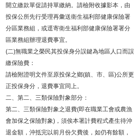
關
開立繳款單促請持單繳納。請檢附收據影本，由
資
料
投保公所先行受理再彙送衛生福利部健康保險署
分區業務組，或逕寄衛生福利部健康保險署署分
回
首
區業務組辦理退費事宜。
頁
(二)無職業之榮民其投保身分誤鍵為地區人口而誤
網
站
繳保險費：
導
覽
請檢附證明文件至原投保之鄉(鎮、市、區)公所更
市
正投保身分，退費事宜同上。
政
二、第二、三類保險對象部分：
信
箱
第二、三類保險對象之退費(即在職業工會或農漁
常
會加保之保險對象)，須俟本署計費程式產生待沖
見
問
退金額，沖抵完以前月份欠費後，如仍有餘額，
答