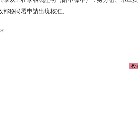
內政部移民署申請出境核准。
25
役