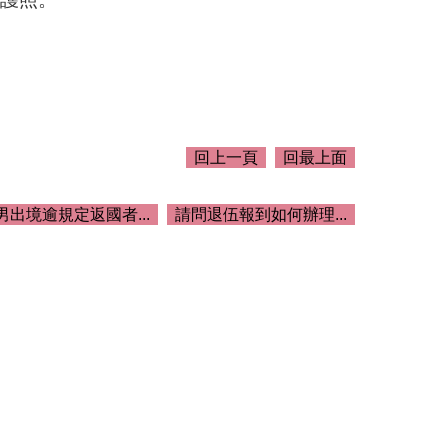
回上一頁
回最上面
男出境逾規定返國者...
請問退伍報到如何辦理...