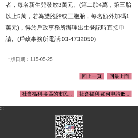
介
者，每名新生兒發放3萬元。(第二胎4萬，第三胎
紹
以上5萬，若為雙胞胎或三胞胎，每名額外加碼1
訊
息
萬元)，得於戶政事務所辦理出生登記時直接申
公
請。(戶政事務所電話:03-4732050)
告
生
活
上版日期：115-05-25
便
民
回上一頁
回最上面
資
訊
社會福利-各區的市民...
社會福利-如何申請低...
機
關
通
:::
訊
錄
相