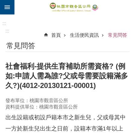
:::
跳到主要內容區塊
住
院
:::
補
:::
首頁
生活便民資訊
常見問答
助
常見問答
市
民
卡
社會福利-提供生育補助所需資格? (例
進
如:申請人需為誰?父或母需要設籍滿多
階
久?)(4012-20130121-00001)
搜
尋
發布單位：桃園市觀音區公所
資料提供單位：桃園市觀音區公所
出生設籍或初設戶籍本市之新生兒，父或母其中
觀
音
一方於新生兒出生之日前，設籍本市滿1年以上
區