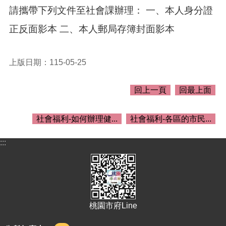
介
請攜帶下列文件至社會課辦理： 一、本人身分證
紹
正反面影本 二、本人郵局存簿封面影本
訊
息
公
上版日期：115-05-25
告
生
回上一頁
回最上面
活
便
民
社會福利-如何辦理健...
社會福利-各區的市民...
資
訊
:::
機
關
通
訊
錄
桃園市府Line
相