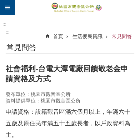
:::
跳到主要內容區塊
住
院
:::
補
:::
首頁
生活便民資訊
常見問答
助
常見問答
市
民
卡
社會福利-台電大潭電廠回饋敬老金申
進
請資格及方式
階
搜
發布單位：桃園市觀音區公所
尋
資料提供單位：桃園市觀音區公所
申請資格：設籍觀音區滿六個月以上，年滿六十
觀
五歲及原住民年滿五十五歲長者，以戶政資料為
音
主。
區