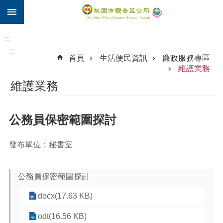
:::
跳到主要內容區塊
住
院
:::
補
:::
首頁
生活便民資訊
廉政服務專區
助
維護業務
市
維護業務
民
卡
公務員保密範圍探討
進
階
搜
發布單位：秘書室
尋
公務員保密範圍探討
觀
docx(17.63 KB)
音
區
odt(16.56 KB)