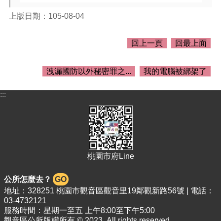
介
紹
上版日期：105-08-04
訊
息
回上一頁
回最上面
公
告
洩漏國防以外秘密罪之...
我的電腦被綁架了
生
活
:::
便
民
資
訊
機
桃園市府Line
關
通
公所怎麼去？
GO
訊
地址：328251 桃園市觀音區觀音里19鄰觀新路56號 | 電話：
錄
03-4732121
服務時間：星期一至五 上午8:00至下午5:00
相
觀音區公所版權所有 © 2023. All rights reserved.