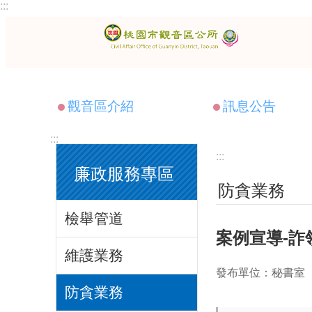
:::
跳到主要內容區塊
觀音區介紹
訊息公告
:::
:::
廉政服務專區
防貪業務
檢舉管道
案例宣導-詐
維護業務
發布單位：秘書室
防貪業務