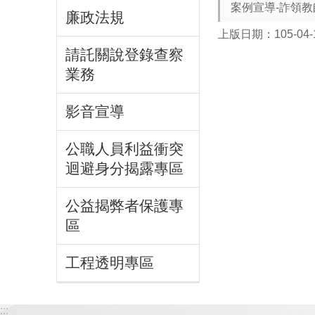
案例宣導-詐領
廉政法規
上版日期：105-04-
請託關說登錄查察
業務
影音宣導
公職人員利益衝突
迴避身分揭露專區
公益揭弊者保護專
區
工程透明專區
:::