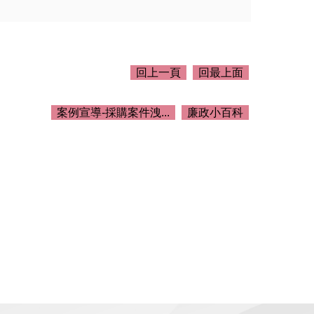
回上一頁
回最上面
案例宣導-採購案件洩...
廉政小百科