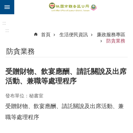
:::
跳到主要內容區塊
住
院
:::
補
:::
首頁
生活便民資訊
廉政服務專區
助
防貪業務
市
防貪業務
民
卡
受贈財物、飲宴應酬、請託關說及出席
進
階
活動、兼職等處理程序
搜
尋
發布單位：秘書室
受贈財物、飲宴應酬、請託關說及出席活動、兼
觀
職等處理程序
音
區