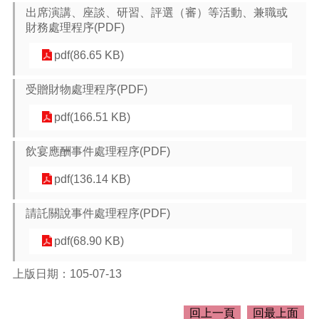
介
出席演講、座談、研習、評選（審）等活動、兼職或
紹
財務處理程序(PDF)
訊
pdf(86.65 KB)
息
公
受贈財物處理程序(PDF)
告
pdf(166.51 KB)
生
活
便
飲宴應酬事件處理程序(PDF)
民
資
pdf(136.14 KB)
訊
請託關說事件處理程序(PDF)
機
關
pdf(68.90 KB)
通
訊
上版日期：105-07-13
錄
相
回上一頁
回最上面