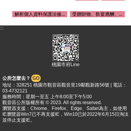
關
資
料
解析個人資料保護法修...
受贈財物、飲宴應酬、...
回
:::
首
頁
網
站
導
桃園市府Line
覽
公所怎麼去？
GO
市
地址：328251 桃園市觀音區觀音里19鄰觀新路56號 | 電話：
政
03-4732121
信
服務時間：星期一至五 上午8:00至下午5:00
箱
觀音區公所版權所有 © 2023. All rights reserved.
瀏覽器支援：Chrome、Firefox、Edge、Safari為主，如使用
常
IE瀏覽器Win7已不再支援IE，Win10已於2022年6月15日淘汰
見
並停止支援IE。
問
答