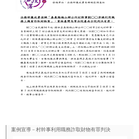
介
紹
訊
息
公
告
生
活
便
民
資
訊
機
關
通
訊
錄
案例宣導－村幹事利用職務詐取財物有罪判決
相