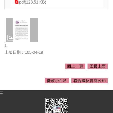
關
pdf(123.51 KB)
資
料
回
首
頁
網
1
站
上版日期：105-04-19
導
覽
回上一頁
回最上面
市
政
信
廉政小百科
聯合國反貪腐公約
箱
:::
常
見
問
答