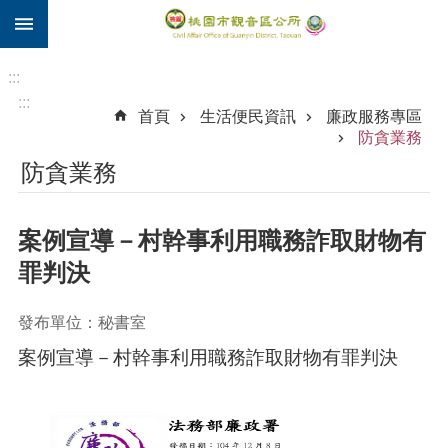
:::
跳到主要內容區塊
住
院
:::
補
:::
首頁
生活便民資訊
廉政服務專區
助
防貪業務
市
防貪業務
民
卡
案例宣導－村幹事利用職務詐取財物有
進
階
罪判決
搜
尋
發布單位：秘書室
案例宣導－村幹事利用職務詐取財物有罪判決
觀
音
區