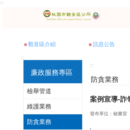
:::
跳到主要內容區塊
觀音區介紹
訊息公告
:::
:::
廉政服務專區
防貪業務
檢舉管道
案例宣導-詐
維護業務
發布單位：秘書室
防貪業務