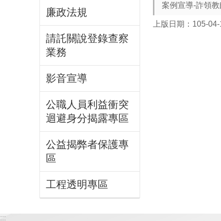
案例宣導-詐領
廉政法規
上版日期：105-04-
請託關說登錄查察
業務
影音宣導
公職人員利益衝突
迴避身分揭露專區
公益揭弊者保護專
區
工程透明專區
:::