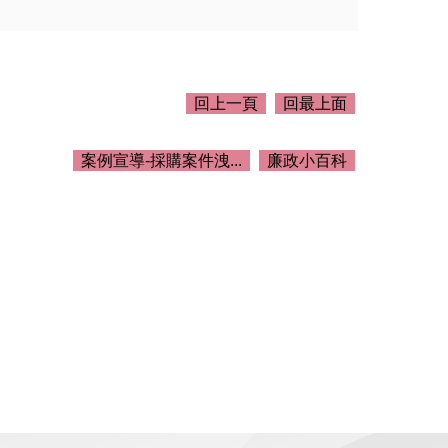
回上一頁
回最上面
案例宣導-採購案件洩...
廉政小百科