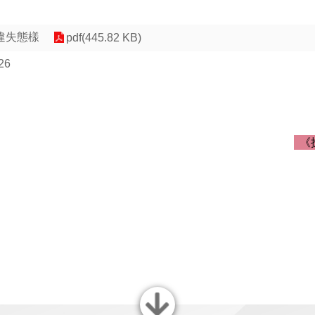
違失態樣
pdf(445.82 KB)
26
《