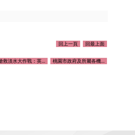
回上一頁
回最上面
搶救淡水大作戰：英...
桃園市政府及所屬各機...