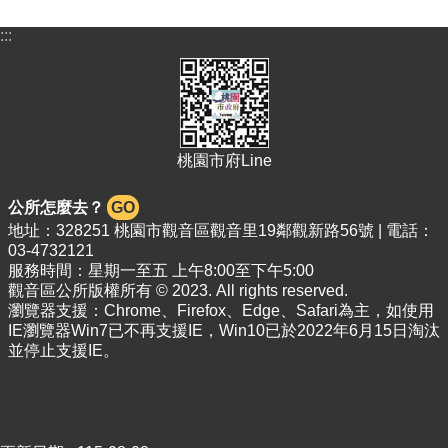
關
資
:::
料
回
首
頁
桃園市府Line
網
站
公所怎麼去？
GO
導
地址：328251 桃園市觀音區觀音里19鄰觀新路56號 | 電話：
覽
03-4732121
服務時間：星期一至五 上午8:00至下午5:00
市
觀音區公所版權所有 © 2023. All rights reserved.
政
瀏覽器支援：Chrome、Firefox、Edge、Safari為主，如使用
信
IE瀏覽器Win7已不再支援IE，Win10已於2022年6月15日淘汰
箱
並停止支援IE。
常
見
問
答