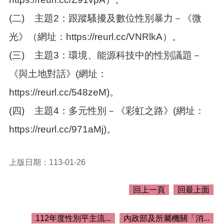
介
紹
(二)
主題2：跟蹤騷擾及數位性別暴力－《微
訊
光》（網址：https://reurl.cc/VNRlkA）。
息
公
(三)
主題3：環境、能源科技中的性別議題－
告
《與土地對話》(網址：
生
https://reurl.cc/548zeM)。
活
便
(四)
主題4：多元性別－《彩虹之路》(網址：
民
資
https://reurl.cc/971aMj)。
訊
機
上版日期：113-01-26
關
通
訊
回上一頁
回最上面
錄
相
112年度性別平主流...
內政部及所屬機關「消...