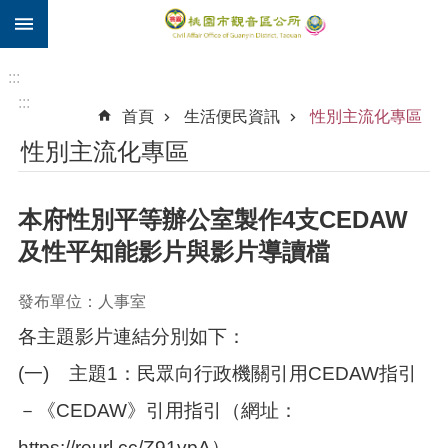
:::
跳到主要內容區塊
住
院
:::
補
:::
首頁
生活便民資訊
性別主流化專區
助
性別主流化專區
市
民
卡
本府性別平等辦公室製作4支CEDAW
進
及性平知能影片與影片導讀檔
階
搜
發布單位：人事室
尋
各主題影片連結分別如下：
(一)
主題1：民眾向行政機關引用CEDAW指引
觀
－《CEDAW》引用指引（網址：
音
區
https://reurl.cc/Z91vpA）。