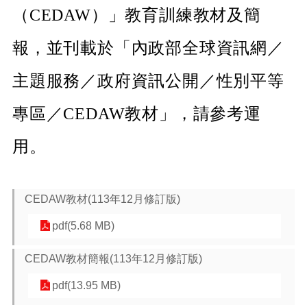
介
（CEDAW）」教育訓練教材及簡
紹
訊
報，並刊載於「內政部全球資訊網／
息
公
主題服務／政府資訊公開／性別平等
告
專區／CEDAW教材」，請參考運
生
活
便
用。
民
資
訊
CEDAW教材(113年12月修訂版)
機
關
pdf(5.68 MB)
通
訊
CEDAW教材簡報(113年12月修訂版)
錄
pdf(13.95 MB)
相