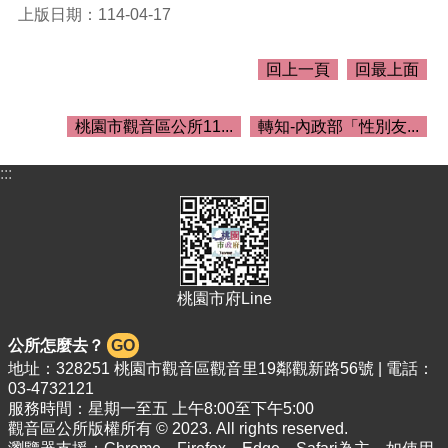
關
上版日期：114-04-17
資
料
回上一頁
回最上面
回
首
桃園市觀音區公所11...
轉知-內政部「性別友...
頁
網
:::
站
導
覽
市
政
桃園市府Line
信
箱
公所怎麼去？
GO
地址：328251 桃園市觀音區觀音里19鄰觀新路56號 | 電話：
常
03-4732121
見
服務時間：星期一至五 上午8:00至下午5:00
問
觀音區公所版權所有 © 2023. All rights reserved.
答