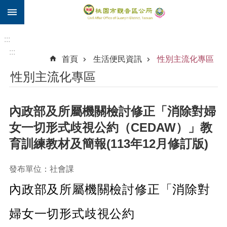
:::
跳到主要內容區塊
住
院
:::
補
:::
首頁
生活便民資訊
性別主流化專區
助
性別主流化專區
市
民
卡
內政部及所屬機關檢討修正「消除對婦
進
女一切形式歧視公約（CEDAW）」教
階
育訓練教材及簡報(113年12月修訂版)
搜
尋
發布單位：社會課
內政部及所屬機關檢討修正「消除對
觀
音
婦女一切形式歧視公約
區