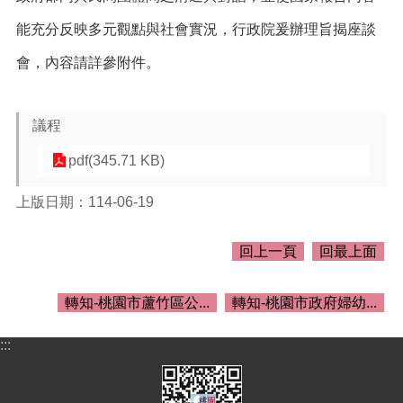
介
紹
能充分反映多元觀點與社會實況，行政院爰辦理旨揭座談
訊
會，內容請詳參附件。
息
公
告
議程
生
pdf(345.71 KB)
活
便
上版日期：114-06-19
民
資
訊
回上一頁
回最上面
機
關
轉知-桃園市蘆竹區公...
轉知-桃園市政府婦幼...
通
訊
:::
錄
相