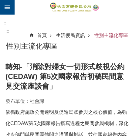
:::
跳到主要內容區塊
住
院
:::
補
:::
首頁
生活便民資訊
性別主流化專區
助
性別主流化專區
市
民
卡
轉知-「消除對婦女一切形式歧視公約
進
(CEDAW) 第5次國家報告初稿民間意
階
見交流座談會」
搜
尋
發布單位：社會課
依循政府施政公開透明及促進民眾參與之核心價值，為強
觀
化CEDAW第5次國家報告撰寫過程之民間參與機制，深化
音
區
政府部門與民間團體間之溝通與對話，並使國家報告內容