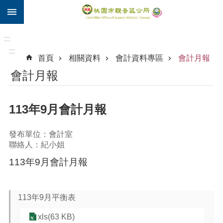
:::
跳到主要內容區塊
住
院
:::
補
:::
首頁
相關資料
會計資料專區
會計月報
助
會計月報
市
民
卡
113年9月會計月報
進
階
發布單位：會計室
搜
聯絡人：紀小姐
尋
113年9月會計月報
觀
113年9月平衡表
音
區
xls(63 KB)