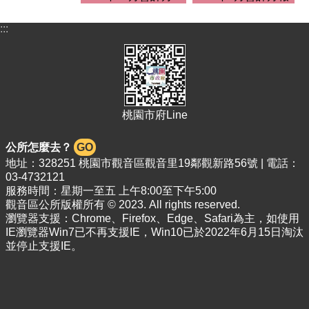
關
資
:::
料
回
首
頁
桃園市府Line
網
站
導
公所怎麼去？
GO
覽
地址：328251 桃園市觀音區觀音里19鄰觀新路56號 | 電話：
03-4732121
市
服務時間：星期一至五 上午8:00至下午5:00
政
觀音區公所版權所有 © 2023. All rights reserved.
信
瀏覽器支援：Chrome、Firefox、Edge、Safari為主，如使用
箱
IE瀏覽器Win7已不再支援IE，Win10已於2022年6月15日淘汰
並停止支援IE。
常
見
問
答