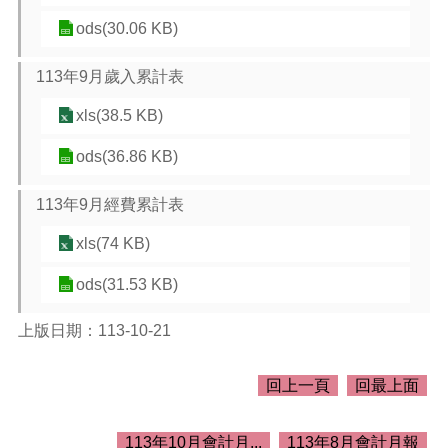
介
紹
ods(30.06 KB)
訊
113年9月歲入累計表
息
公
xls(38.5 KB)
告
ods(36.86 KB)
生
活
113年9月經費累計表
便
民
xls(74 KB)
資
訊
ods(31.53 KB)
機
關
上版日期：113-10-21
通
訊
回上一頁
回最上面
錄
相
113年10月會計月...
113年8月會計月報