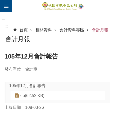
:::
跳到主要內容區塊
住
院
:::
補
:::
首頁
相關資料
會計資料專區
會計月報
助
會計月報
市
民
卡
105年12月會計報告
進
階
發布單位：會計室
搜
尋
105年12月會計報告
zip(62.52 KB)
觀
音
上版日期：108-03-26
區