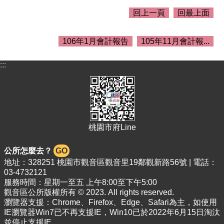
介
回上一頁
回最上面
紹
訊
106年1月會計報告
105年11月會計報...
息
公
告
:::
生
活
便
民
資
桃園市府Line
訊
公所怎麼去？
GO
機
地址：328251 桃園市觀音區觀音里19鄰觀新路56號 | 電話：
關
03-4732121
通
服務時間：星期一至五 上午8:00至下午5:00
訊
觀音區公所版權所有 © 2023. All rights reserved.
錄
瀏覽器支援：Chrome、Firefox、Edge、Safari為主，如使用
IE瀏覽器Win7已不再支援IE，Win10已於2022年6月15日淘汰
相
並停止支援IE。