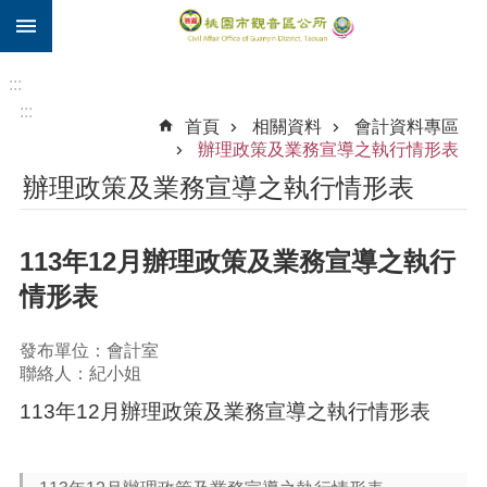
:::
跳到主要內容區塊
住
院
:::
補
:::
首頁
相關資料
會計資料專區
助
辦理政策及業務宣導之執行情形表
市
辦理政策及業務宣導之執行情形表
民
卡
113年12月辦理政策及業務宣導之執行
進
階
情形表
搜
尋
發布單位：會計室
聯絡人：紀小姐
113年12月辦理政策及業務宣導之執行情形表
觀
音
區