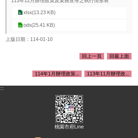
113年12月辦理政策及業務宣導之執行情形表
介
紹
xlsx(13.23 KB)
訊
ods(25.41 KB)
息
公
告
上版日期：114-01-10
生
回上一頁
回最上面
活
便
民
114年1月辦理政策...
113年11月辦理政...
資
訊
:::
機
關
通
訊
錄
桃園市府Line
相