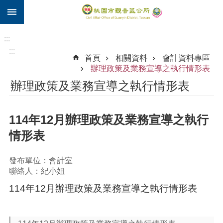
:::
跳到主要內容區塊
住
院
:::
補
:::
首頁
相關資料
會計資料專區
助
辦理政策及業務宣導之執行情形表
市
辦理政策及業務宣導之執行情形表
民
卡
114年12月辦理政策及業務宣導之執行
進
階
情形表
搜
尋
發布單位：會計室
聯絡人：紀小姐
114年12月辦理政策及業務宣導之執行情形表
觀
音
區