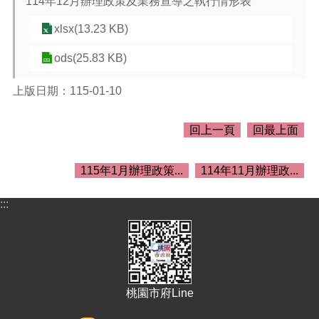
114年12月辦理政策及業務宣導之執行情形表
介
紹
xlsx(13.23 KB)
訊
ods(25.83 KB)
息
公
告
上版日期：115-01-10
生
回上一頁
回最上面
活
便
民
115年1月辦理政策...
114年11月辦理政...
資
訊
:::
機
關
通
訊
錄
桃園市府Line
相