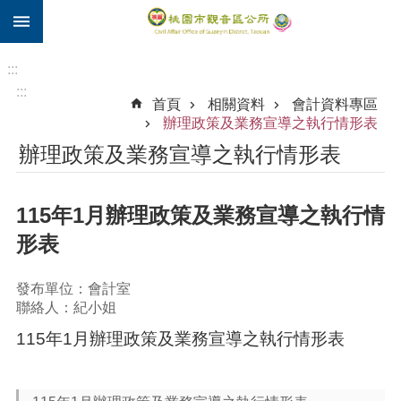
:::
跳到主要內容區塊
住
院
:::
補
:::
首頁
相關資料
會計資料專區
助
辦理政策及業務宣導之執行情形表
市
辦理政策及業務宣導之執行情形表
民
卡
115年1月辦理政策及業務宣導之執行情
進
階
形表
搜
尋
發布單位：會計室
聯絡人：紀小姐
115年1月辦理政策及業務宣導之執行情形表
觀
音
區