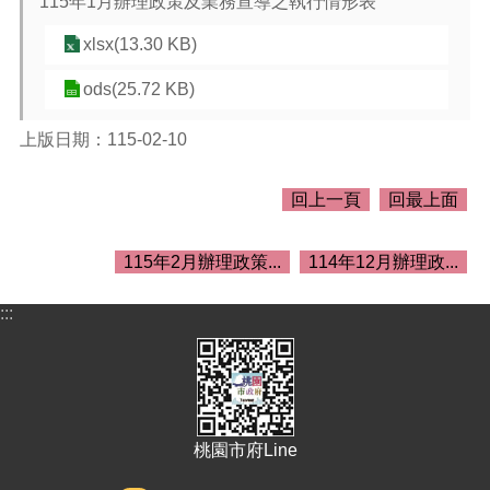
115年1月辦理政策及業務宣導之執行情形表
介
紹
xlsx(13.30 KB)
訊
ods(25.72 KB)
息
公
告
上版日期：115-02-10
生
回上一頁
回最上面
活
便
民
115年2月辦理政策...
114年12月辦理政...
資
訊
:::
機
關
通
訊
錄
桃園市府Line
相