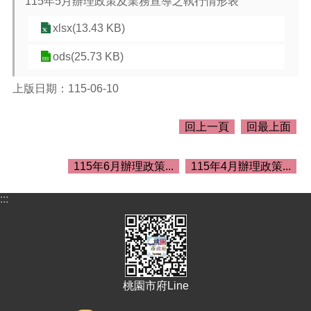
115年5月辦理政策及業務宣導之執行情形表
介
紹
xlsx(13.43 KB)
訊
ods(25.73 KB)
息
公
告
上版日期：115-06-10
生
回上一頁
回最上面
活
便
民
115年6月辦理政策...
115年4月辦理政策...
資
訊
:::
機
關
通
訊
錄
桃園市府Line
相