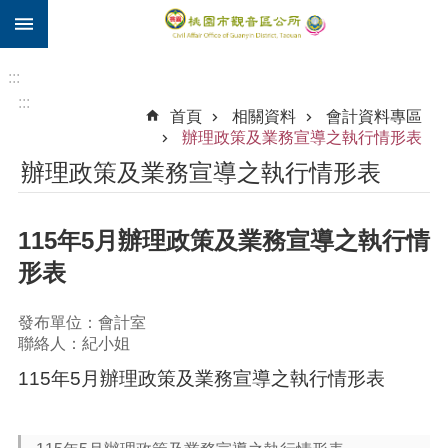
:::
跳到主要內容區塊
住
院
:::
補
:::
首頁
相關資料
會計資料專區
助
辦理政策及業務宣導之執行情形表
市
辦理政策及業務宣導之執行情形表
民
卡
115年5月辦理政策及業務宣導之執行情
進
階
形表
搜
尋
發布單位：會計室
聯絡人：紀小姐
115年5月辦理政策及業務宣導之執行情形表
觀
音
區