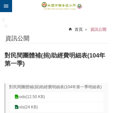
:::
跳到主要內容區塊
住
院
:::
補
:::
首頁
資訊公開
助
資訊公開
市
民
卡
對民間團體補(捐)助經費明細表(104年
進
第一季)
階
搜
尋
對民間團體補(捐)助經費明細表(104年第一季明細表)
ods(12.50 KB)
觀
音
xls(24 KB)
區