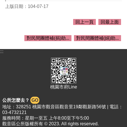
介
上版日期：104-07-17
紹
訊
回上一頁
回最上面
息
公
告
對民間團體補(捐)助...
對民間團體補(娟)助...
生
:::
活
便
民
資
訊
桃園市府Line
機
關
通
公所怎麼去？
GO
訊
地址：328251 桃園市觀音區觀音里19鄰觀新路56號 | 電話：
錄
03-4732121
服務時間：星期一至五 上午8:00至下午5:00
相
觀音區公所版權所有 © 2023. All rights reserved.