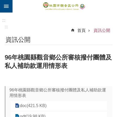
:::
跳到主要內容區塊
住
院
:::
補
:::
首頁
資訊公開
助
資訊公開
市
民
卡
96年桃園縣觀音鄉公所審核撥付團體及
進
私人補助款運用情形表
階
搜
尋
96年桃園縣觀音鄉公所審核撥付團體及私人補助款運
用情形表
觀
doc(421.5 KB)
音
區
odt(19.98 KB)