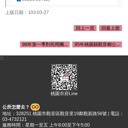
介
紹
上版日期：103-03-27
訊
息
回上一頁
回最上面
公
告
98年第一季對民間團...
95年桃園縣觀音鄉公...
生
活
:::
便
民
資
訊
機
桃園市府Line
關
通
訊
公所怎麼去？
GO
錄
地址：328251 桃園市觀音區觀音里19鄰觀新路56號 | 電話：
03-4732121
相
服務時間：星期一至五 上午8:00至下午5:00