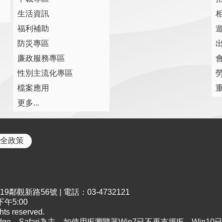
生活資訊
福利補助
防災專區
廉政服務專區
性別主流化專區
檔案應用
更多...
全政策
鄰觀新路56號 | 電話：03-4732121
午5:00
s reserved.
Edge、Safari為主，如使用IE瀏覽器Win7已不再支援IE，Win1