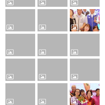
關
資
料
回
首
頁
網
站
導
覽
市
政
信
箱
常
見
問
答