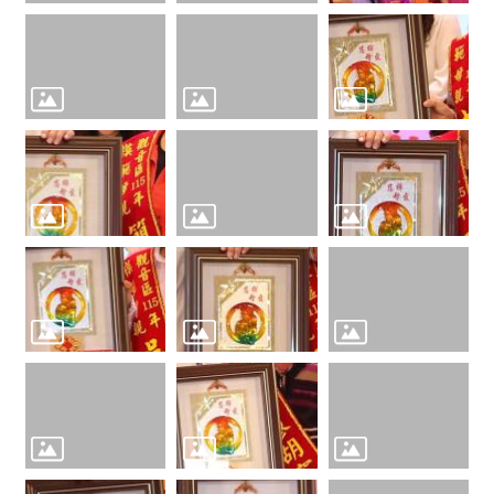
桃
園
市
政
府
E
n
g
l
i
s
h
隱
私
權
政
策
政
府