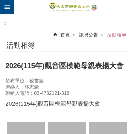
:::
跳到主要內容區塊
住
院
:::
補
:::
首頁
訊息公告
活動相簿
助
活動相簿
市
民
卡
2026(115年)觀音區模範母親表揚大會
進
階
發布單位：秘書室
搜
聯絡人：林志豪
尋
聯絡人電話：03-4732121-316
2026(115年)觀音區模範母親表揚大會
觀
音
區