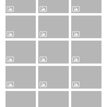
介
紹
訊
息
公
告
生
活
便
民
資
訊
機
關
通
訊
錄
相