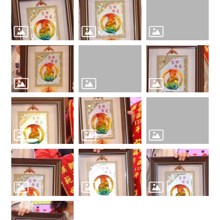
網
站
資
料
開
放
宣
告
網
站
安
全
政
策