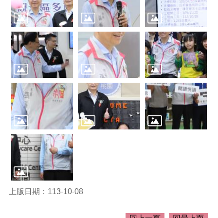
介
紹
訊
息
公
告
生
活
便
民
資
訊
機
關
通
訊
錄
上版日期：113-10-08
相