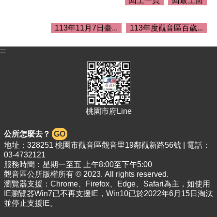
回上一頁
回最上面
關
資
料
113年11月7日臺...
113年度觀音區百歲...
回
:::
首
頁
網
站
導
桃園市府Line
覽
市
公所怎麼去？
GO
政
地址：328251 桃園市觀音區觀音里19鄰觀新路56號 | 電話：
信
03-4732121
箱
服務時間：星期一至五 上午8:00至下午5:00
觀音區公所版權所有 © 2023. All rights reserved.
常
瀏覽器支援：Chrome、Firefox、Edge、Safari為主，如使用
見
IE瀏覽器Win7已不再支援IE，Win10已於2022年6月15日淘汰
問
並停止支援IE。
答