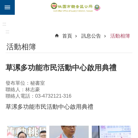
:::
跳到主要內容區塊
住
院
:::
補
:::
首頁
訊息公告
活動相簿
助
活動相簿
市
民
卡
草漯多功能市民活動中心啟用典禮
進
階
發布單位：秘書室
搜
聯絡人：林志豪
尋
聯絡人電話：03-4732121-316
草漯多功能市民活動中心啟用典禮
觀
音
區