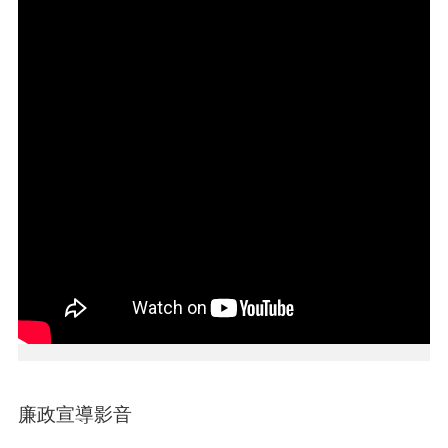
介
紹
訊
息
公
告
生
活
便
民
資
訊
機
關
通
訊
錄
廉政宣導影音
相