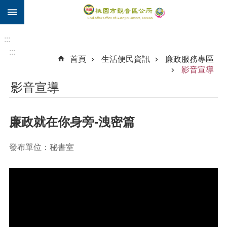
:::
跳到主要內容區塊
住
院
:::
補
:::
首頁
生活便民資訊
廉政服務專區
助
影音宣導
市
影音宣導
民
卡
廉政就在你身旁-洩密篇
進
階
搜
發布單位：秘書室
尋
觀
音
區