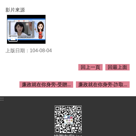
關
資
影片來源
料
回
首
頁
上版日期：104-08-04
網
站
導
回上一頁
回最上面
覽
市
廉政就在你身旁-受贈...
廉政就在你身旁-詐取...
政
信
:::
箱
常
見
問
答