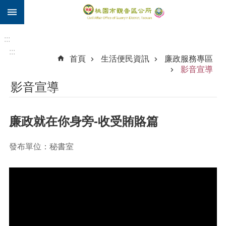
:::
跳到主要內容區塊
住
院
:::
補
:::
首頁
生活便民資訊
廉政服務專區
助
影音宣導
市
影音宣導
民
卡
廉政就在你身旁-收受賄賂篇
進
階
搜
發布單位：秘書室
尋
觀
音
區