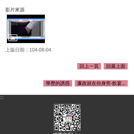
關
資
影片來源
料
回
首
頁
上版日期：104-08-04
網
站
導
回上一頁
回最上面
覽
市
學歷的誘惑
廉政就在你身旁-飲宴...
政
信
:::
箱
常
見
問
答