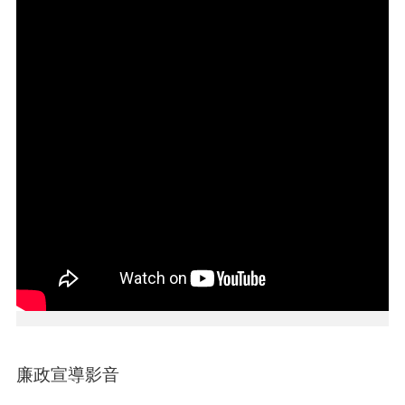
介
紹
訊
息
公
告
生
活
便
民
資
訊
機
關
通
訊
錄
廉政宣導影音
相