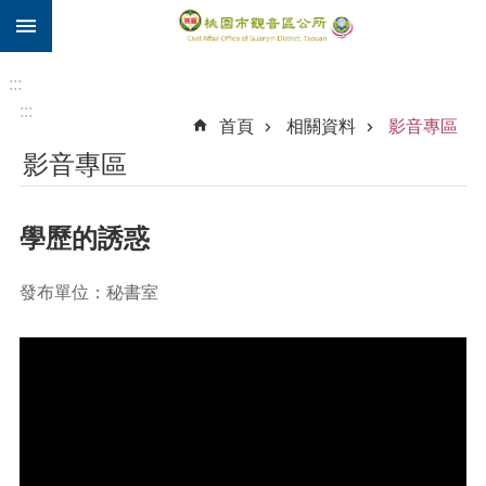
:::
跳到主要內容區塊
住
院
:::
補
:::
首頁
相關資料
影音專區
助
影音專區
市
民
卡
學歷的誘惑
進
階
發布單位：秘書室
搜
尋
觀
音
區