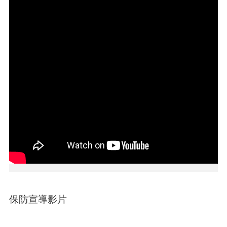
介
紹
訊
息
公
告
生
活
便
民
資
訊
機
關
通
訊
保防宣導影片
錄
相