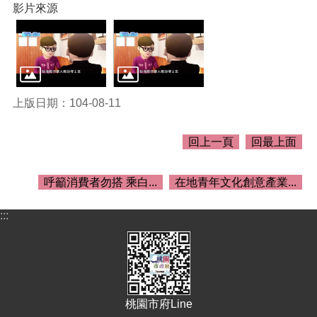
關
影片來源
資
料
回
首
頁
上版日期：104-08-11
網
站
回上一頁
回最上面
導
覽
呼籲消費者勿搭 乘白...
在地青年文化創意產業...
市
政
:::
信
箱
常
見
問
桃園市府Line
答