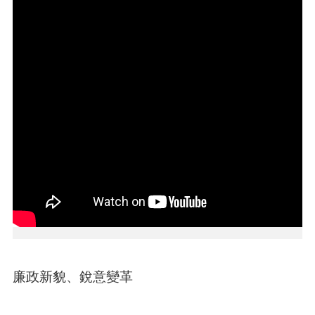
介
紹
訊
息
公
告
生
活
便
民
資
訊
機
關
通
訊
廉政新貌、銳意變革
錄
相