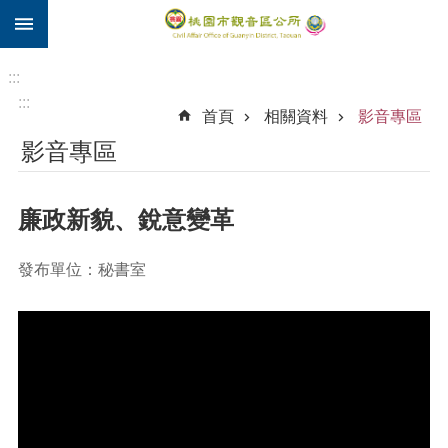
:::
跳到主要內容區塊
住
院
:::
補
:::
首頁
相關資料
影音專區
助
影音專區
市
民
卡
廉政新貌、銳意變革
進
階
發布單位：秘書室
搜
尋
觀
音
區