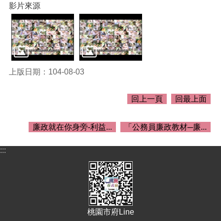
關
影片來源
資
料
回
首
頁
上版日期：104-08-03
網
站
回上一頁
回最上面
導
覽
廉政就在你身旁-利益...
「公務員廉政教材─廉...
市
政
:::
信
箱
常
見
問
桃園市府Line
答