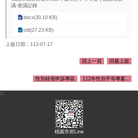
介
議-會議記錄
紹
docx(30.10 KB)
訊
息
odt(27.23 KB)
公
告
上版日期：112-07-17
生
活
回上一頁
回最上面
便
民
資
性別歧視申訴專區
112年性別平等專案...
訊
:::
機
關
通
訊
錄
桃園市府Line
相