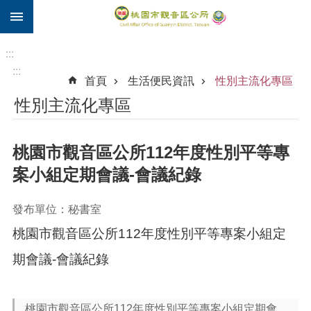
:::
跳到主要內容區塊
住
院
:::
補
:::
首頁
生活便民資訊
性別主流化專區
助
性別主流化專區
市
民
卡
桃園市觀音區公所112年度性別平等專
進
案小組定期會議-會議紀錄
階
搜
發布單位：秘書室
尋
桃園市觀音區公所112年度性別平等專案小組定
期會議-會議紀錄
觀
音
區
桃園市觀音區公所112年度性別平等專案小組定期會