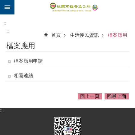
:::
跳到主要內容區塊
住
院
:::
補
:::
首頁
生活便民資訊
檔案應用
助
檔案應用
市
民
卡
檔案應用申請
進
相關連結
階
搜
尋
回上一頁
回最上面
:::
觀
音
區