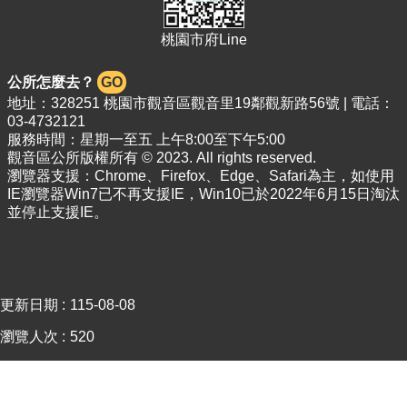
介
紹
桃園市府Line
訊
息
公所怎麼去？
GO
公
地址：328251 桃園市觀音區觀音里19鄰觀新路56號 | 電話：
告
03-4732121
服務時間：星期一至五 上午8:00至下午5:00
生
觀音區公所版權所有 © 2023. All rights reserved.
活
瀏覽器支援：Chrome、Firefox、Edge、Safari為主，如使用
便
IE瀏覽器Win7已不再支援IE，Win10已於2022年6月15日淘汰
民
並停止支援IE。
資
訊
機
關
更新日期
115-08-08
通
瀏覽人次
訊
520
錄
相