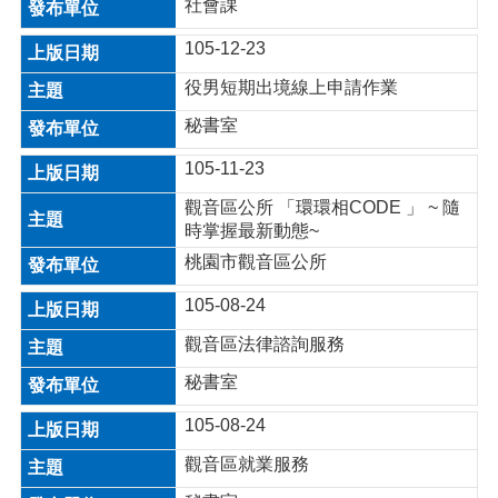
關
社會課
資
105-12-23
料
役男短期出境線上申請作業
回
首
秘書室
頁
105-11-23
網
觀音區公所 「環環相CODE 」 ~ 隨
站
時掌握最新動態~
導
覽
桃園市觀音區公所
市
105-08-24
政
觀音區法律諮詢服務
信
箱
秘書室
常
105-08-24
見
問
觀音區就業服務
答