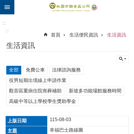
:::
跳到主要內容區塊
住
院
:::
補
:::
首頁
生活便民資訊
生活資訊
助
生活資訊
市
民
卡
全部
免費公車
法律諮詢服務
進
階
役男短期出境線上申請作業
搜
尋
觀音區重病住院喪葬補助
新坡多功能場館服務時間
高級中等以上學校學生獎助學金
觀
115-08-03
音
區
幸福巴士路線圖