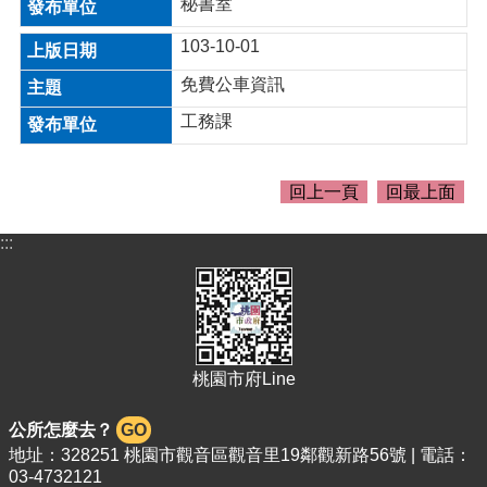
秘書室
桃
103-10-01
園
市
免費公車資訊
政
府
工務課
E
n
回上一頁
回最上面
g
l
i
:::
s
h
隱
私
權
桃園市府Line
政
策
公所怎麼去？
GO
地址：328251 桃園市觀音區觀音里19鄰觀新路56號 | 電話：
政
03-4732121
府