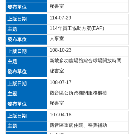
介
秘書室
紹
114-07-29
訊
息
114年員工協助方案(EAP)
公
告
人事室
生
108-10-23
活
新坡多功能場館綜合球場開放時間
便
民
秘書室
資
訊
108-07-17
機
觀音區公所跨機關服務櫃檯
關
秘書室
通
訊
107-04-18
錄
觀音區重病住院、喪葬補助
相