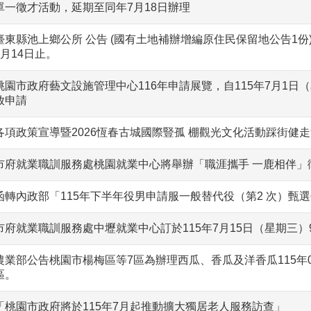
單一徵才活動，延期至同年7月18日辦理
臺東縣池上鄉公所 公告 (國有土地補辦增編原住民保留地公告1份)公
8月14日止。
桃園市政府藝文設施管理中心116年申請展覽，自115年7月1日（
放申請
各項政策宣導暨2026恆春古城國際豎孤 棚觀光文化活動踩街健走活
市府就業職訓服務處桃園就業中心將舉辦「職涯攜手 一鹿相伴」
函轉內政部「115年下半年役男申請服一般替代役（第2 次）甄
市府就業職訓服務處中壢就業中心訂於115年7月15日（星期三）
農業部公告桃園市楊梅區等7區為辦理西瓜、香瓜及洋香瓜115年
區。
「桃園市政府將於115年7月起推動擴大獨居老人服務訪查」