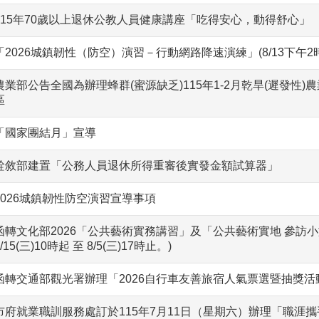
115年70歲以上退休公教人員健康講座「吃得安心，動得舒心」
「2026城鎮韌性（防空）演習－行動網路降速演練」(8/13下午2時
農業部公告全國為辦理蜂群(蜜源缺乏)115年1-2月乾旱(遲發性
區
「國家團結月」宣導
銓敘部建置「公務人員退休所得重審後實發金額試算器」
2026城鎮韌性防空演習宣導事項
函轉文化部2026「公共藝術實務講習」及「公共藝術實地 參訪
7/15(三)10時起 至 8/5(三)17時止。)
函轉交通部觀光署辦理「2026自行車友善旅宿人氣票選暨抽獎活動」7
市府就業職訓服務處訂於115年7月11日（星期六）辦理「職涯