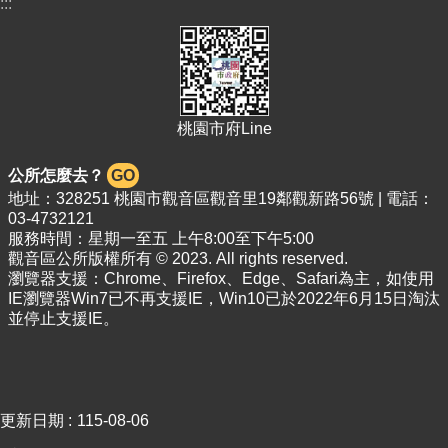
:::
介
紹
訊
息
公
告
桃園市府Line
生
公所怎麼去？
GO
活
地址：328251 桃園市觀音區觀音里19鄰觀新路56號 | 電話：
便
03-4732121
民
服務時間：星期一至五 上午8:00至下午5:00
資
觀音區公所版權所有 © 2023. All rights reserved.
訊
瀏覽器支援：Chrome、Firefox、Edge、Safari為主，如使用
IE瀏覽器Win7已不再支援IE，Win10已於2022年6月15日淘汰
機
並停止支援IE。
關
通
訊
錄
更新日期
115-08-06
相