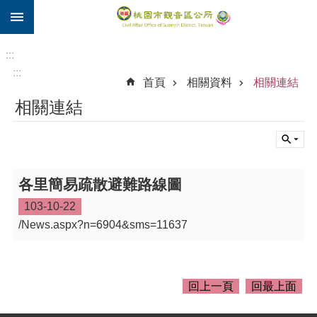
:::
跳到主要內容區塊
住
院
:::
補
:::
首頁
相關資料
相關連結
助
相關連結
市
民
卡
進
各里簡易疏散避難路線圖
階
搜
103-10-22
尋
/News.aspx?n=6904&sms=11637
觀
回上一頁
回最上面
音
區