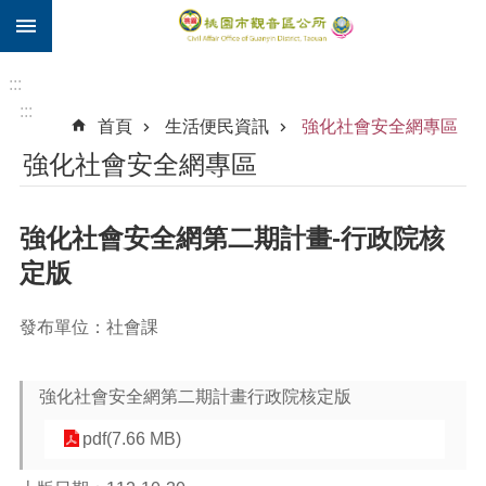
:::
跳到主要內容區塊
住
院
:::
補
:::
首頁
生活便民資訊
強化社會安全網專區
助
強化社會安全網專區
市
民
卡
強化社會安全網第二期計畫-行政院核
進
定版
階
搜
發布單位：社會課
尋
強化社會安全網第二期計畫行政院核定版
觀
pdf(7.66 MB)
音
區