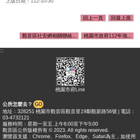
上版日期：112-10-30
介
紹
回上一頁
回最上面
訊
息
公
觀音區社安網相關聯絡...
桃園市政府112年強...
告
:::
生
活
便
民
資
訊
桃園市府Line
機
關
公所怎麼去？
GO
通
地址：328251 桃園市觀音區觀音里19鄰觀新路56號 | 電話：
訊
03-4732121
錄
服務時間：星期一至五 上午8:00至下午5:00
觀音區公所版權所有 © 2023. All rights reserved.
相
瀏覽器支援：Chrome、Firefox、Edge、Safari為主，如使用