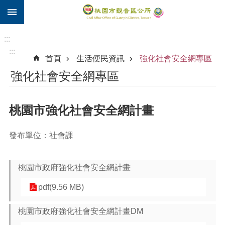
:::
跳到主要內容區塊
住
院
:::
補
:::
首頁
生活便民資訊
強化社會安全網專區
助
強化社會安全網專區
市
民
卡
桃園市強化社會安全網計畫
進
階
發布單位：社會課
搜
尋
桃園市政府強化社會安全網計畫
pdf(9.56 MB)
觀
音
桃園市政府強化社會安全網計畫DM
區