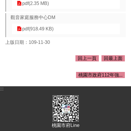
介
pdf(2.35 MB)
紹
觀音家庭服務中心DM
訊
息
pdf(918.49 KB)
公
告
上版日期：109-11-30
生
活
回上一頁
回最上面
便
民
資
桃園市政府112年強...
訊
:::
機
關
通
訊
錄
桃園市府Line
相