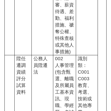
審、薪資
待遇、差
勤、福利
措施、禠
奪公權、
特殊查核
或其他人
事措施)
陞任
公務人
002
識別
遷調
員陞遷
人事管理
類：
資績
法
(包含甄
C001
評分
選、離職
C003
試算
及所屬員
教育、
資料
工基本資
考選、
訊、現
技術或
職、學經
其他專