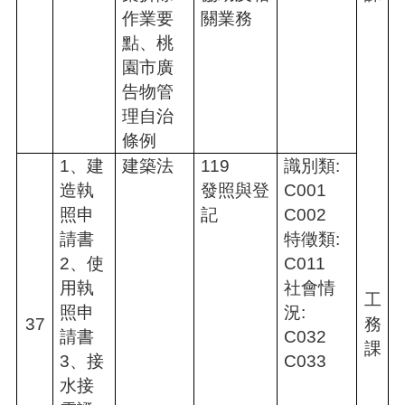
作業要
關業務
點、桃
園市廣
告物管
理自治
條例
1、建
建築法
119
識別類:
造執
發照與登
C001
照申
記
C002
請書
特徵類:
2、使
C011
用執
社會情
工
照申
況:
37
務
請書
C032
課
3、接
C033
水接