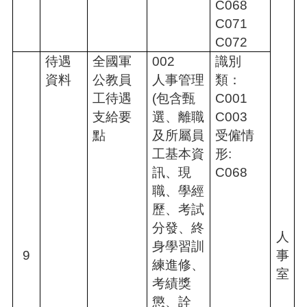
C068
C071
C072
待遇
全國軍
002
識別
資料
公教員
人事管理
類：
工待遇
(包含甄
C001
支給要
選、離職
C003
點
及所屬員
受僱情
工基本資
形:
訊、現
C068
職、學經
歷、考試
分發、終
人
身學習訓
9
事
練進修、
室
考績獎
懲、詮