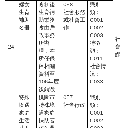
婦女
改制後
058
識別
生育
生育補
社會服務
類：
補助
助業務
或社會工
C001
名冊
改由戶
作
C002
政事務
C003
社
所辦
特徵
24
會
理，本
類：
課
所僅保
C011
留相關
社會情
資料至
況：
106年度
C033
後銷毀
特殊
桃園市
057
識別
境遇
特殊境
社會行政
類：
家庭
遇家庭
C001
生活
扶助審
C002