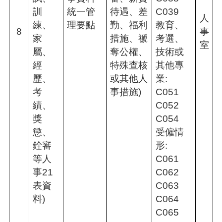
訓
統一管
待遇、差
C039
人
練、
理要點
勤、福利
教育、
8
事
家
措施、禠
考選、
室
屬、
奪公權、
技術或
經
特殊查核
其他專
歷、
或其他人
業:
考
事措施)
C051
績、
C052
獎
C054
懲、
受僱情
銓審
形:
等人
C061
事21
C062
表資
C063
料)
C064
C065