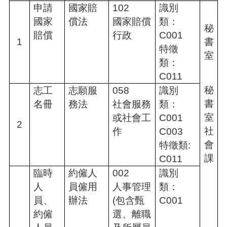
介
申請
國家賠
102
識別
紹
國家
償法
國家賠償
類：
秘
訊
賠償
行政
C001
1
書
息
特徵
公
室
類：
告
C011
生
秘
志工
志願服
058
識別
活
書
名冊
務法
社會服務
類：
便
民
室
或社會工
C001
2
資
社
作
C003
訊
會
特徵類:
機
課
C011
關
臨時
約僱人
002
識別
通
人
員僱用
人事管理
類：
訊
錄
員、
辦法
(包含甄
C001
約僱
選、離職
相