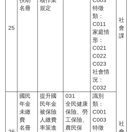
扶助
核作業
C003
名冊
規定
特徵
類：
社
C011
25
會
家庭情
課
形：
C021
C022
C023
社會情
況：
C032
國民
提升國
031
識別
年金
民年金
全民健康
類：
未繳
被保險
保險、勞
C001
費
人繳費
工保險、
C003
社
名冊
率策進
農民保
特徵
26
會