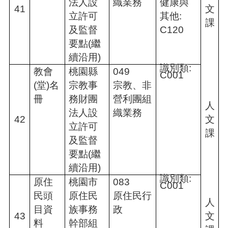
法人設
織業務
健康與
41
文
立許可
其他:
課
及監督
C120
要點(繼
續沿用)
識別類:
教會
桃園縣
049
C001
(堂)名
宗教事
宗教、非
冊
務財團
營利團組
人
法人設
織業務
42
文
立許可
課
及監督
要點(繼
續沿用)
識別類:
原住
桃園市
083
C001
民頭
原住民
原住民行
人
目資
族事務
政
43
文
料
幹部組