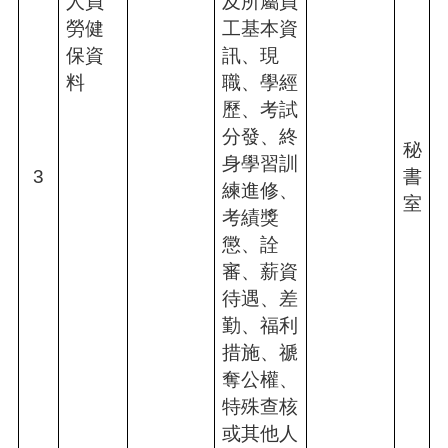
人員
及所屬員
關
資
勞健
工基本資
料
保資
訊、現
料
職、學經
回
歷、考試
首
頁
分發、終
秘
身學習訓
網
3
書
練進修、
站
室
導
考績獎
覽
懲、詮
審、薪資
市
政
待遇、差
信
勤、福利
箱
措施、禠
常
奪公權、
見
特殊查核
問
或其他人
答