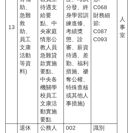
助、
待遇支
分發、終
C068
急難
給要
身學習訓
財務細
人
救
點、中
練進修、
節:
13
事
助、
央家庭
考績獎
C087
室
員工
情形公
懲、詮
C093
文康
教人員
審、薪資
活動
急難貸
待遇、差
等資
款實施
勤、福利
料)
要點、
措施、禠
中央各
奪公權、
機關學
特殊查核
校員工
或其他人
文康活
事措施)
動實施
要點
退休
公務人
002
識別