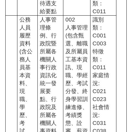
待遇支
類：
給要點
C011
公務
人事管
002
識別
人員
理條
人事管理
類：
履歷
例、行
(包含甄
C001
資料
政院暨
選、離職
C003
(含公
所屬各
及所屬員
特徵
務人
機關人
工基本資
類：
員基
事行政
訊、現
C011
本資
資訊化
職、學經
家庭情
料、
統一發
歷、考試
況:
現
展要
分發、終
C021
職、
點、行
身學習訓
C023
學
政院及
練進修、
社會情
歷、
所屬各
考績獎
況:
考
機關人
懲、詮
C031
試、
事資料
審、薪資
C038