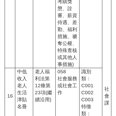
考績獎
懲、詮
審、薪資
待遇、差
勤、福利
措施、禠
奪公權、
特殊查核
或其他人
事措施)
中低
老人福
058
識別
收入
利法第
社會服務
類：
老人
12條第
或社會工
C001
社
生活
23項(繼
作
C002
16
會
津貼
續沿用)
C003
課
名冊
特徵
類：