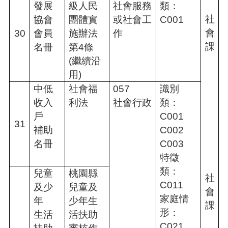
發展
級人民
社會服務
類：
社
協會
團體實
或社會工
C001
會
30
會員
施辦法
作
課
名冊
第4條
(繼續沿
用)
中低
社會福
057
識別
收入
利法
社會行政
類：
戶
C001
31
補助
C002
名冊
C003
特徵
類：
兒童
桃園縣
社
C011
及少
兒童及
會
家庭情
年
少年生
課
形：
生活
活扶助
C021