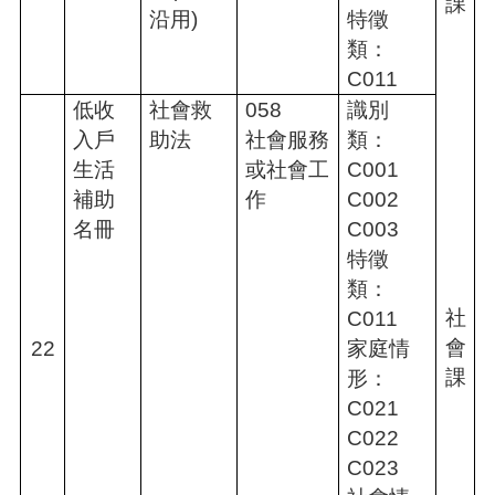
課
沿用)
特徵
類：
C011
低收
社會救
058
識別
入戶
助法
社會服務
類：
生活
或社會工
C001
補助
作
C002
名冊
C003
特徵
類：
社
C011
會
22
家庭情
課
形：
C021
C022
C023