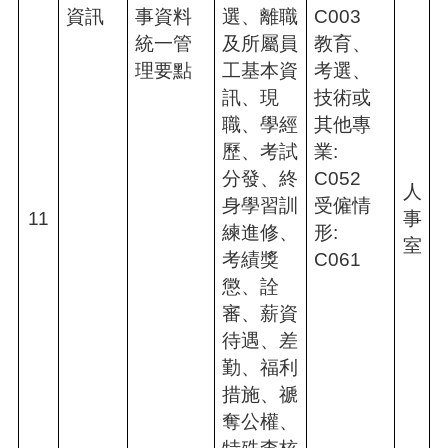
資訊
事資料
選、離職
C003
統一管
及所屬員
教育、
理要點
工基本資
考選、
訊、現
技術或
職、學經
其他專
歷、考試
業:
分發、終
C052
人
身學習訓
受僱情
11
事
練進修、
形:
室
考績獎
C061
懲、詮
審、薪資
待遇、差
勤、福利
措施、禠
奪公權、