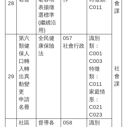
28
會
表揚徵
C011
課
選標準
(繼續沿
用)
第六
全民健
057
識別
類健
康保險
社會行政
類：
保人
法
C001
口轉
C003
社
入轉
特徵
會
29
出異
類：
課
動變
C011
更
家庭情
申請
形：
名冊
C021
C023
社區
督導各
058
識別