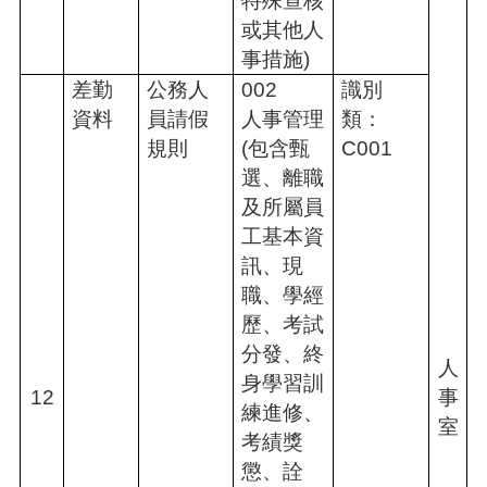
特殊查核
或其他人
事措施)
差勤
公務人
002
識別
資料
員請假
人事管理
類：
規則
(包含甄
C001
選、離職
及所屬員
工基本資
訊、現
職、學經
歷、考試
分發、終
人
身學習訓
12
事
練進修、
室
考績獎
懲、詮