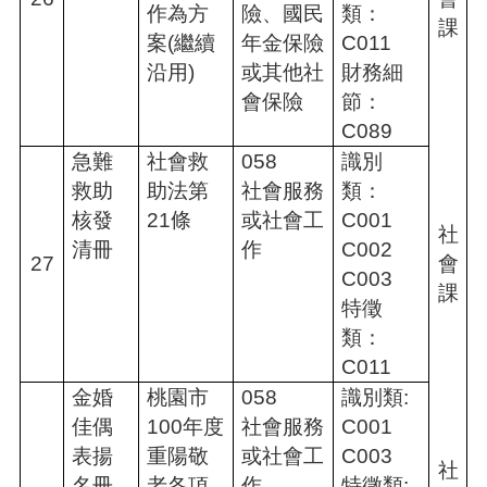
作為方
險、國民
類：
課
案(繼續
年金保險
C011
沿用)
或其他社
財務細
會保險
節：
C089
急難
社會救
058
識別
救助
助法第
社會服務
類：
核發
21條
或社會工
C001
社
清冊
作
C002
27
會
C003
課
特徵
類：
C011
金婚
桃園市
058
識別類:
佳偶
100年度
社會服務
C001
表揚
重陽敬
或社會工
C003
社
名冊
老各項
作
特徵類: