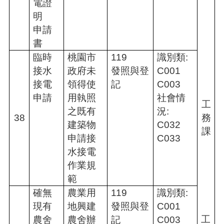
電證
明
申請
書
臨時
桃園市
119
識別類:
接水
政府未
發照與登
C001
接電
領得使
記
C003
申請
用執照
社會情
工
之既有
況:
38
務
建築物
C032
課
申請接
C033
水接電
作業規
範
確無
農業用
119
識別類:
現有
地興建
發照與登
C001
工
農舍
農舍辦
記
C003