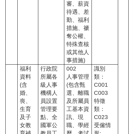
審、薪資
待遇、差
勤、福利
措施、禠
奪公權、
特殊查核
或其他人
事措施)
福利
行政院
002
識別
資料
所屬各
人事管理
類：
(含
級人事
(包含甄
C001
婚、
機構人
選、離職
C003
喪、
員設置
及所屬員
特徵
生育
管理要
工基本資
類：
及子
點、全
訊、現
C023
女教
國軍公
職、學經
受僱情
育補
教員工
歷、考試
形: