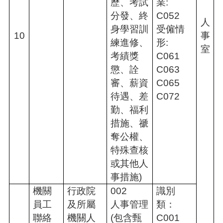
歷、考試
業:
分發、終
C052
人
身學習訓
受僱情
10
事
練進修、
形:
室
考績獎
C061
懲、詮
C063
審、薪資
C065
待遇、差
C072
勤、福利
措施、禠
奪公權、
特殊查核
或其他人
事措施)
機關
行政院
002
識別
員工
及所屬
人事管理
類：
聯絡
機關人
(包含甄
C001