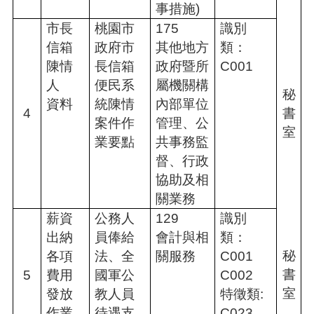
事措施)
桃
市長
桃園市
175
識別
園
信箱
政府市
其他地方
類：
市
政
陳情
長信箱
政府暨所
C001
府
人
便民系
屬機關構
秘
E
資料
統陳情
內部單位
4
書
n
案件作
管理、公
g
室
l
業要點
共事務監
i
督、行政
s
h
協助及相
關業務
隱
薪資
公務人
129
識別
私
出納
員俸給
會計與相
類：
權
政
秘
各項
法、全
關服務
C001
策
書
5
費用
國軍公
C002
室
發放
教人員
特徵類:
政
府
作業
待遇支
C023