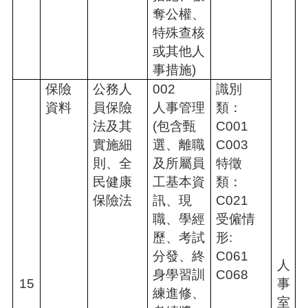
奪公權、
特殊查核
或其他人
事措施)
保險
公務人
002
識別
資料
員保險
人事管理
類：
法及其
(包含甄
C001
實施細
選、離職
C003
則、全
及所屬員
特徵
民健康
工基本資
類：
保險法
訊、現
C021
職、學經
受僱情
歷、考試
形:
分發、終
C061
人
身學習訓
C068
15
事
練進修、
室