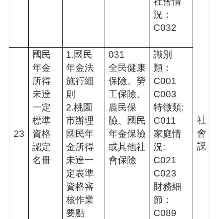
社會情
況：
C032
國民
1.國民
031
識別
年金
年金法
全民健康
類：
所得
施行細
保險、勞
C001
未達
則
工保險、
C003
一定
2.桃園
農民保
特徵類:
社
標準
市辦理
險、國民
C011
會
23
資格
國民年
年金保險
家庭情
課
認定
金所得
或其他社
況:
名冊
未達一
會保險
C021
定表準
C023
資格審
財務細
核作業
節：
要點
C089