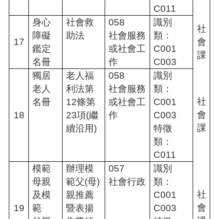
C011
身心
社會救
058
識別
社
障礙
助法
社會服務
類：
17
會
鑑定
或社會工
C001
課
名冊
作
C003
獨居
老人福
058
識別
老人
利法第
社會服務
類：
社
名冊
12條第
或社會工
C001
會
18
23項(繼
作
C003
課
續沿用)
特徵
類：
C011
模範
辦理模
057
識別
母親
範父(母)
社會行政
類：
社
及模
親推薦
C001
會
19
範
暨表揚
C003