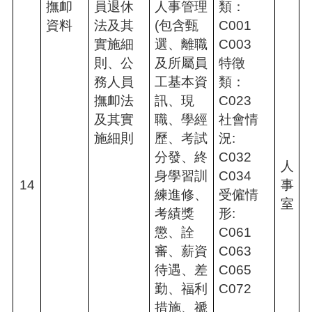
撫卹
員退休
人事管理
類：
資料
法及其
(包含甄
C001
實施細
選、離職
C003
則、公
及所屬員
特徵
務人員
工基本資
類：
撫卹法
訊、現
C023
及其實
職、學經
社會情
施細則
歷、考試
況:
分發、終
C032
人
身學習訓
C034
14
事
練進修、
受僱情
室
考績獎
形:
懲、詮
C061
審、薪資
C063
待遇、差
C065
勤、福利
C072
措施、禠