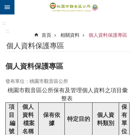
:::
跳到主要內容區塊
住
院
:::
補
:::
首頁
相關資料
個人資料保護專區
助
個人資料保護專區
市
民
卡
個人資料保護專區
進
階
發布單位：桃園市觀音區公所
搜
桃園市觀音區公所保有及管理個人資料之項目彙
尋
整表
項
個人
保
目
資料
保有依
個人資
有
觀
特定目的
編
檔案
據
料類別
單
音
區
號
名稱
位