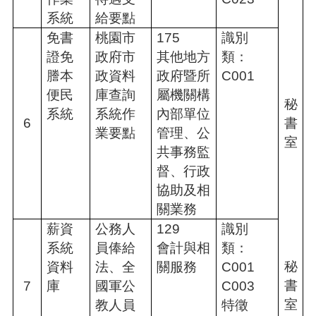
網
系統
給要點
站
免書
桃園市
175
識別
資
料
證免
政府市
其他地方
類：
開
謄本
政資料
政府暨所
C001
放
便民
庫查詢
屬機關構
宣
秘
系統
系統作
內部單位
告
6
書
業要點
管理、公
網
室
共事務監
站
安
督、行政
全
協助及相
政
關業務
策
薪資
公務人
129
識別
系統
員俸給
會計與相
類：
秘
資料
法、全
關服務
C001
書
7
庫
國軍公
C003
室
教人員
特徵