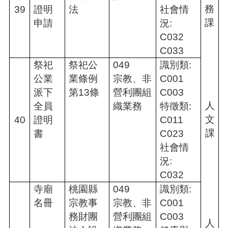
務
39
證明
法
社會情
課
申請
況:
C032
C033
祭祀
祭祀公
049
識別類:
公業
業條例
宗教、非
C001
派下
第13條
營利團組
C003
人
全員
織業務
特徵類:
文
40
證明
C011
課
書
C023
社會情
況:
C032
寺廟
桃園縣
049
識別類:
名冊
宗教事
宗教、非
C001
務財團
營利團組
C003
人