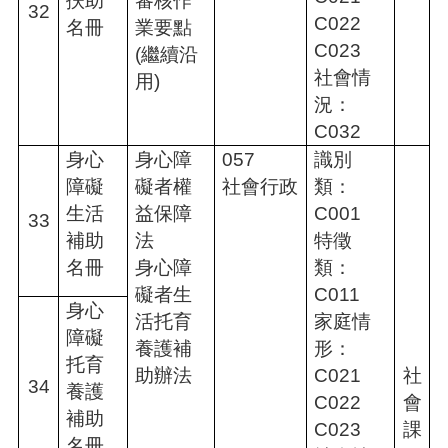
扶助
審核作
32
C022
名冊
業要點
C023
(繼續沿
社會情
用)
況：
C032
身心
身心障
057
識別
障礙
礙者權
社會行政
類：
生活
益保障
C001
33
補助
法
特徵
名冊
身心障
類：
礙者生
C011
身心
活托育
家庭情
障礙
養護補
形：
托育
助辦法
C021
社
34
養護
C022
會
補助
C023
課
名冊