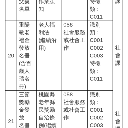
課
父親
作業須
特徵
名單
知
類：
C011
重陽
老人福
058
識別
敬老
利法
社會服務
類：
禮金
(繼續沿
或社會工
C001
社
發放
用)
作
C002
會
20
名冊
C003
課
(含百
特徵
歲人
類：
瑞名
C011
冊)
三節
桃園縣
058
識別
獎勵
老年縣
社會服務
類：
金發
民獎勵
或社會工
C001
社
放
自治條
作
C002
21
會
名冊
例(繼續
C003