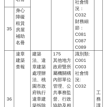
社會情
況：
身心
C032
障礙
財務細
租賃
節：
35
房屋
C081
補助
C087
名冊
C089
違章
建築
175
識別類:
建築
法、違
其他地方
C001
查報
章建築
政府暨所
C003
處理辦
屬機關構
社會情
法、桃
內部單位
況:
園市政
管理、公
C032
府執行
共事務監
工
36
違章建
督、行政
務
築拆除
協助及相
課