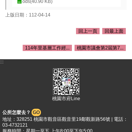
關
ods(40.90 KB)
資
料
上版日期：112-04-14
回
回上一頁
回最上面
首
頁
114年里基層工作經...
桃園市議會第2屆第7...
網
站
:::
導
覽
市
政
信
箱
桃園市府Line
常
公所怎麼去？
GO
見
地址：328251 桃園市觀音區觀音里19鄰觀新路56號 | 電話：
問
03-4732121
答
服務時間：星期一至五 上午8:00至下午5:00