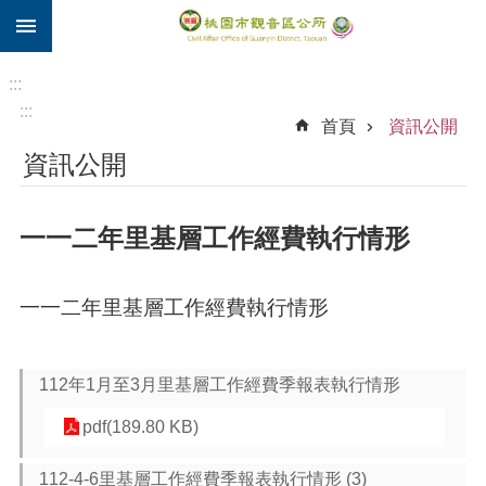
:::
跳到主要內容區塊
住
院
:::
補
:::
首頁
資訊公開
助
資訊公開
市
民
卡
一一二年里基層工作經費執行情形
進
階
搜
一一二年里基層工作經費執行情形
尋
112年1月至3月里基層工作經費季報表執行情形
觀
pdf(189.80 KB)
音
區
112-4-6里基層工作經費季報表執行情形 (3)