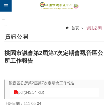
:::
跳到主要內容區塊
住
院
:::
補
:::
首頁
資訊公開
助
資訊公開
市
民
卡
桃園市議會第2屆第7次定期會觀音區公
進
所工作報告
階
搜
尋
觀音區公所第2屆第7次定期會工作報告
pdf(343.54 KB)
觀
音
上版日期：111-05-04
區