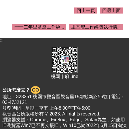
介
紹
回上一頁
回最上面
訊
息
一一二年里基層工作經...
里基層工作經費執行情...
公
告
:::
生
活
便
民
資
桃園市府Line
訊
機
公所怎麼去？
GO
關
地址：328251 桃園市觀音區觀音里19鄰觀新路56號 | 電話：
通
03-4732121
訊
服務時間：星期一至五 上午8:00至下午5:00
錄
觀音區公所版權所有 © 2023. All rights reserved.
瀏覽器支援：Chrome、Firefox、Edge、Safari為主，如使用
相
IE瀏覽器Win7已不再支援IE，Win10已於2022年6月15日淘汰